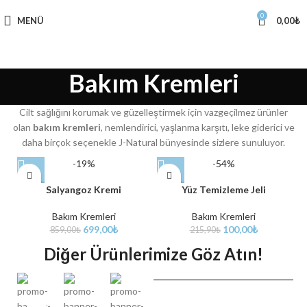
0
MENÜ
0,00
₺
Bakım Kremleri
Cilt sağlığını korumak ve güzelleştirmek için vazgeçilmez ürünler
olan
bakım kremleri
, nemlendirici, yaşlanma karşıtı, leke giderici ve
daha birçok seçenekle J-Natural bünyesinde sizlere sunuluyor.
-19%
-54%
Salyangoz Kremi
Yüz Temizleme Jeli
Bakım Kremleri
Bakım Kremleri
699,00
₺
100,00
₺
859,00
₺
215,90
₺
Diğer Ürünlerimize Göz Atın!