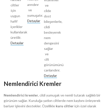
arındırır
ciltler
ve
ve
için
cilde
yumuşatır.
uygun
dost
Detaylar
hafif
bileşenlerle,
içerikler
cildi
kullanılarak
besleyerek
üretilir.​
nem
Detaylar
dengesini
sağlar
ve
cilt
görünümünü
canlandırır.
Detaylar
Nemlendirici Kremler
Nemlendirici kremler
, cildi yumuşak ve nemli tutarak sağlıklı bir
görünüm sağlar. Kuruluğa yatkın ciltlerde nem kaybını önleyerek
bariyer işlevini destekler. Özellikle
kuru ciltler
için özel olarak