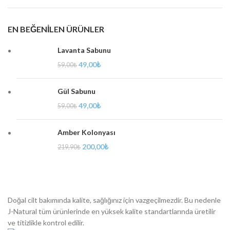
EN BEĞENILEN ÜRÜNLER
Lavanta Sabunu
49,00
₺
59,00
₺
Gül Sabunu
49,00
₺
59,00
₺
Amber Kolonyası
200,00
₺
219,90
₺
Doğal cilt bakımında kalite, sağlığınız için vazgeçilmezdir. Bu nedenle
J-Natural tüm ürünlerinde en yüksek kalite standartlarında üretilir
ve titizlikle kontrol edilir.