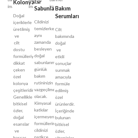
Kolonyalar
Sabunlar
Bakım
Serumları
Doğal
Cildinizi
içeriklerle
temizlerken
üretilmiş
Cilt
aynı
ve
bakımında
zamanda
cilt
doğal
besleyen
dostu
ve
doğal
formülleriyle
etkili
sabunlarımız,
dikkat
sonuçlar
günlük
çeken
sunmak
bakım
özel
amacıyla
rutininizin
kolonya
formüle
vazgeçilmezi
çeşitleridir.
edilmiş
olacak.
Genellikle
özel
Kimyasal
bitkisel
ürünlerdir.
katkılar
özler,
İçeriğinde
içermeyen
doğal
bulunan
formüllerimiz,
esanslar
bitkisel
cildinizi
ve
özler,
nazikçe
hassas
vitaminler