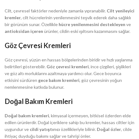
Cilt, çevresel faktörler nedeniyle zamanla yıpranabilir.
Cilt yenileyici
kremler
, cilt hücrelerinin yenilenmesini teşvik ederek daha sağlıklı
bir görünüm sunar. Özellikle
hücre yenilenmesini destekleyen
ve
antioksidan içeren
ürünler, cildin eski ışıltısını kazanmasını sağlar.
Göz Çevresi Kremleri
Göz çevresi, yüzün en hassas bölgelerinden biridir ve hızlı yaşlanma
belirtileri gösterebilir.
Göz çevresi kremleri
, ince çizgileri, şişlikleri
ve göz altı morluklarını azaltmaya yardımcı olur. Gece boyunca
etkisini sürdüren
gece bakım kremleri
, göz çevresinin yoğun
nemlenmesine katkıda bulunur.
Doğal Bakım Kremleri
Doğal bakım kremleri
, kimyasal içermeyen, bitkisel özlerden elde
edilen ürünlerdir. Doğal içeriklere sahip bu kremler, hassas ciltler için
uygundur ve
cildi yatıştırıcı
özellikleriyle bilinir.
Doğal özler
, cilde
ihtiyaç duyduğu bakımı sağlar ve tahrişi önler.