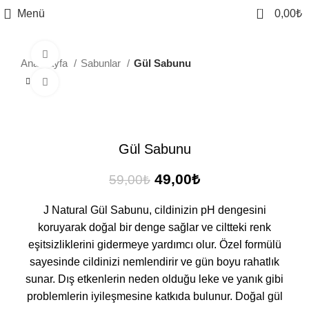
0
Menü
0,00
₺
Videoyu izleyin
Ana Sayfa
Sabunlar
Gül Sabunu
Büyütmek için tıklayın
-17%
Gül Sabunu
49,00
₺
59,00
₺
J Natural Gül Sabunu, cildinizin pH dengesini
koruyarak doğal bir denge sağlar ve ciltteki renk
eşitsizliklerini gidermeye yardımcı olur. Özel formülü
sayesinde cildinizi nemlendirir ve gün boyu rahatlık
sunar. Dış etkenlerin neden olduğu leke ve yanık gibi
problemlerin iyileşmesine katkıda bulunur. Doğal gül